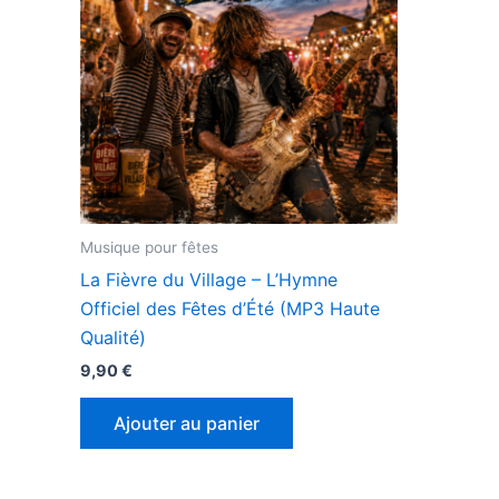
Musique pour fêtes
La Fièvre du Village – L’Hymne
Officiel des Fêtes d’Été (MP3 Haute
Qualité)
9,90
€
Ajouter au panier