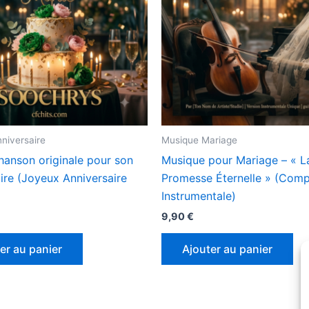
niversaire
Musique Mariage
hanson originale pour son
Musique pour Mariage – « L
ire (Joyeux Anniversaire
Promesse Éternelle » (Comp
Instrumentale)
9,90
€
er au panier
Ajouter au panier