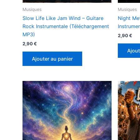
Musiques
Musiques
Slow Life Like Jam Wind – Guitare
Night Me
Rock Instrumentale (Téléchargement
Instrumen
MP3)
2,90
€
2,90
€
Ajout
Ajouter au panier