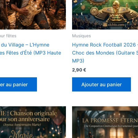
ur fêtes
Musiques
 du Village – L’Hymne
Hymne Rock Football 2026 
des Fêtes d’Été (MP3 Haute
Choc des Mondes (Guitare 
MP3)
2,90
€
er au panier
Ajouter au panier