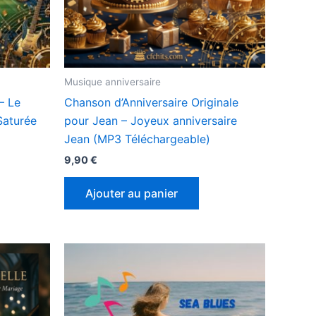
Musique anniversaire
– Le
Chanson d’Anniversaire Originale
Saturée
pour Jean – Joyeux anniversaire
Jean (MP3 Téléchargeable)
9,90
€
Ajouter au panier