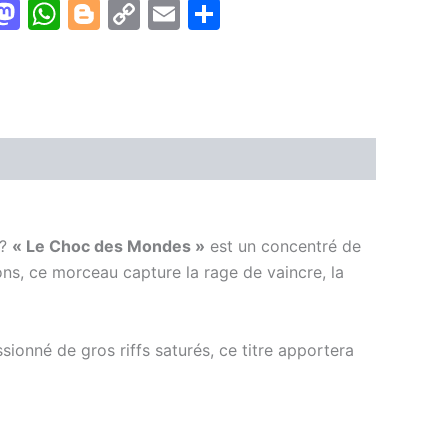
k
est
inkedIn
Mastodon
WhatsApp
Blogger
Copy
Email
Partager
Link
 ?
« Le Choc des Mondes »
est un concentré de
ons, ce morceau capture la rage de vaincre, la
onné de gros riffs saturés, ce titre apportera