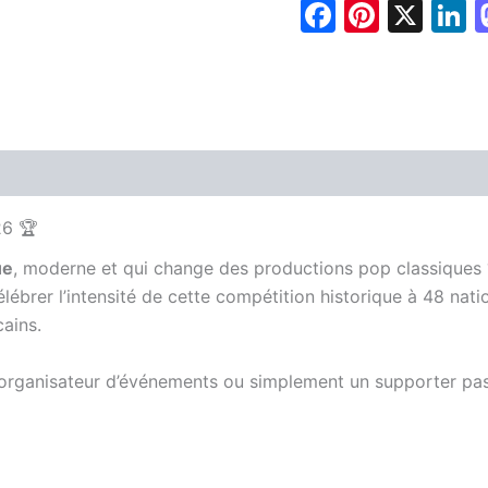
Faceboo
Pinter
X
L
des
Mondes
(Guitare
Saturée
MP3)
26 🏆
ue
, moderne et qui change des productions pop classiques
lébrer l’intensité de cette compétition historique à 48 nati
ains.
rganisateur d’événements ou simplement un supporter passi