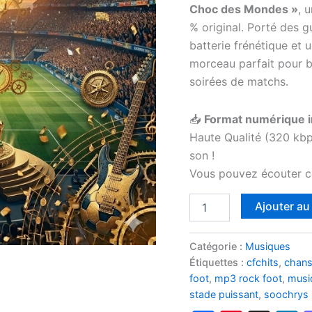
Choc des Mondes »
, 
% original. Porté des g
batterie frénétique et u
morceau parfait pour 
soirées de matchs.
📥
Format numérique i
Haute Qualité (320 kbp
son !
Vous pouvez écouter c
quantité
Ajouter au
de
Hymne
Rock
Catégorie :
Musiques
Football
Étiquettes :
cfchits
,
chans
2026
foot
,
mp3 rock foot
,
musi
-
stade puissant
,
soochrys
Le
Choc