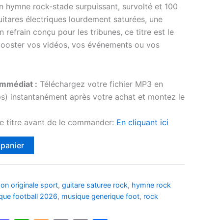
un hymne rock-stade surpuissant, survolté et 100
uitares électriques lourdement saturées, une
n refrain conçu pour les tribunes, ce titre est le
booster vos vidéos, vos événements ou vos
mmédiat :
Téléchargez votre fichier MP3 en
s) instantanément après votre achat et montez le
e titre avant de le commander:
En cliquant ici
Alternative:
 panier
on originale sport
,
guitare saturee rock
,
hymne rock
que football 2026
,
musique generique foot
,
rock