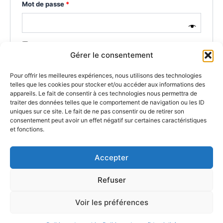
Obligatoire
Mot de passe
*
A
Se souvenir de moi
l
Gérer le consentement
t
Se connecter
e
Pour offrir les meilleures expériences, nous utilisons des technologies
r
Mot de passe perdu ?
telles que les cookies pour stocker et/ou accéder aux informations des
n
appareils. Le fait de consentir à ces technologies nous permettra de
a
traiter des données telles que le comportement de navigation ou les ID
uniques sur ce site. Le fait de ne pas consentir ou de retirer son
t
consentement peut avoir un effet négatif sur certaines caractéristiques
i
et fonctions.
v
F
Pi
X
Li
M
W
Bl
C
E
P
e
:
a
nt
n
a
h
o
o
m
ar
Accepter
c
er
k
st
at
g
p
ai
ta
Copyright © 2026 CFCHITS- Compositions Musicales
Refuser
Personnalisées pour vos Événements Soochrys
e
e
e
o
s
g
y
l
g
Conditions d'utilisation
-
Politique de confidentialité
-
Mentions
b
st
dI
d
A
er
Li
er
Voir les préférences
légales
-
Apprendre la guitare
-
Soochrys compositions musicales
o
n
o
p
n
-
Contact