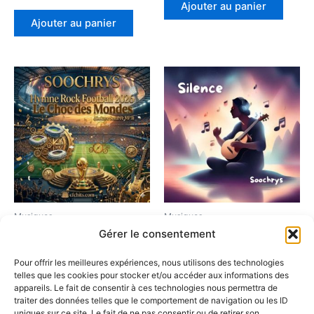
Ajouter au panier
Ajouter au panier
Musiques
Musiques
Gérer le consentement
Hymne Rock Football 2026
Silence musique douce
– Le Choc des Mondes
originale et harmonieuse
Pour offrir les meilleures expériences, nous utilisons des technologies
(Guitare Saturée MP3)
soochrys
telles que les cookies pour stocker et/ou accéder aux informations des
2,90
€
0,00
€
appareils. Le fait de consentir à ces technologies nous permettra de
traiter des données telles que le comportement de navigation ou les ID
uniques sur ce site. Le fait de ne pas consentir ou de retirer son