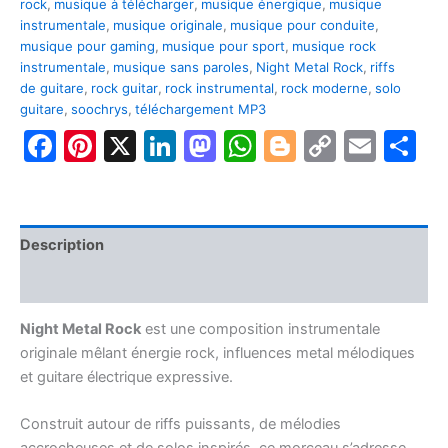
rock
,
musique à télécharger
,
musique énergique
,
musique
instrumentale
,
musique originale
,
musique pour conduite
,
musique pour gaming
,
musique pour sport
,
musique rock
instrumentale
,
musique sans paroles
,
Night Metal Rock
,
riffs
de guitare
,
rock guitar
,
rock instrumental
,
rock moderne
,
solo
guitare
,
soochrys
,
téléchargement MP3
Facebook
Pinterest
X
LinkedIn
Mastodon
WhatsApp
Blogger
Copy
Emai
P
Link
Description
Avis (0)
Night Metal Rock
est une composition instrumentale
originale mêlant énergie rock, influences metal mélodiques
et guitare électrique expressive.
Construit autour de riffs puissants, de mélodies