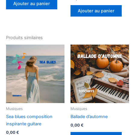
Ajouter au panier
Ajouter au panier
Produits similaires
Musiques
Musiques
Sea blues composition
Ballade d’automne
inspirante guitare
0,00
€
0,00
€