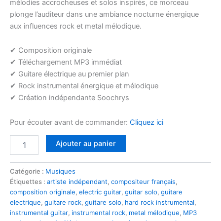
mélodies accrocheuses et solos inspirés, ce morceau
plonge l’auditeur dans une ambiance nocturne énergique
aux influences rock et metal mélodique.
✔ Composition originale
✔ Téléchargement MP3 immédiat
✔ Guitare électrique au premier plan
✔ Rock instrumental énergique et mélodique
✔ Création indépendante Soochrys
Pour écouter avant de commander:
Cliquez ici
quantité
Alternative:
Ajouter au panier
de
Night
Metal
Catégorie :
Musiques
Rock
Étiquettes :
artiste indépendant
,
compositeur français
,
–
composition originale
,
electric guitar
,
guitar solo
,
guitare
Guitare
electrique
,
guitare rock
,
guitare solo
,
hard rock instrumental
,
Rock
instrumental guitar
,
instrumental rock
,
metal mélodique
,
MP3
Instrumentale