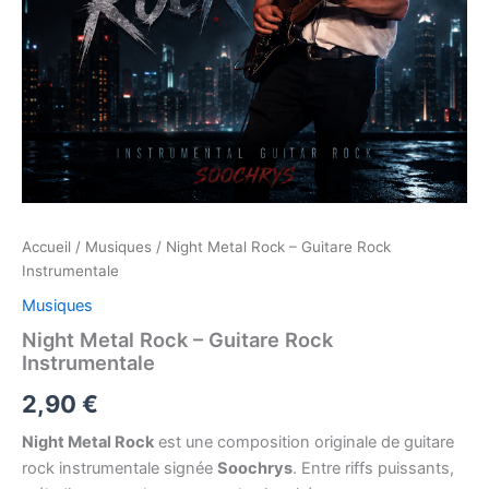
Accueil
/
Musiques
/ Night Metal Rock – Guitare Rock
Instrumentale
Musiques
Night Metal Rock – Guitare Rock
Instrumentale
2,90
€
Night Metal Rock
est une composition originale de guitare
rock instrumentale signée
Soochrys
. Entre riffs puissants,