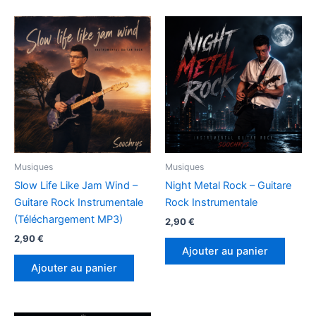
Musiques
Musiques
Slow Life Like Jam Wind –
Night Metal Rock – Guitare
Guitare Rock Instrumentale
Rock Instrumentale
(Téléchargement MP3)
2,90
€
2,90
€
Ajouter au panier
Ajouter au panier