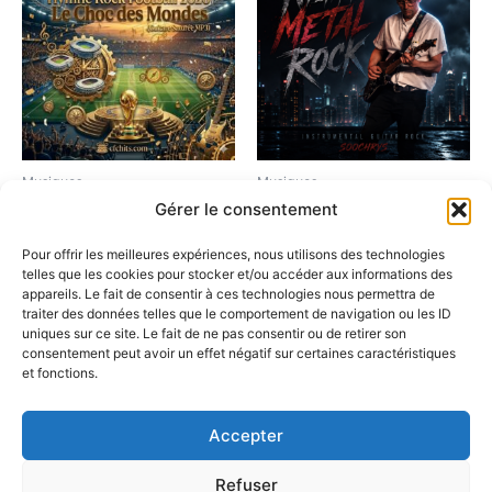
Musiques
Musiques
Gérer le consentement
Hymne Rock Football 2026
Night Metal Rock – Guitare
– Le Choc des Mondes
Rock Instrumentale
Pour offrir les meilleures expériences, nous utilisons des technologies
(Guitare Saturée MP3)
2,90
€
telles que les cookies pour stocker et/ou accéder aux informations des
2,90
€
appareils. Le fait de consentir à ces technologies nous permettra de
Ajouter au panier
traiter des données telles que le comportement de navigation ou les ID
uniques sur ce site. Le fait de ne pas consentir ou de retirer son
Ajouter au panier
consentement peut avoir un effet négatif sur certaines caractéristiques
et fonctions.
Accepter
Copyright © 2026 CFCHITS- Compositions Musicales
Refuser
Personnalisées pour vos Événements Soochrys