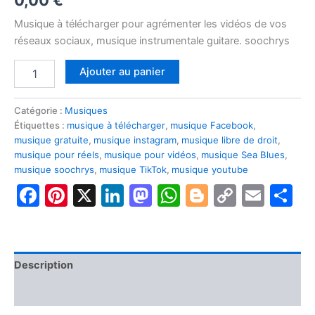
Musique à télécharger pour agrémenter les vidéos de vos
réseaux sociaux, musique instrumentale guitare. soochrys
quantité
Alternative:
Ajouter au panier
de
Sea
blues
Catégorie :
Musiques
composition
Étiquettes :
musique à télécharger
,
musique Facebook
,
inspirante
musique gratuite
,
musique instagram
,
musique libre de droit
,
guitare
musique pour réels
,
musique pour vidéos
,
musique Sea Blues
,
musique soochrys
,
musique TikTok
,
musique youtube
Facebook
Pinterest
X
LinkedIn
Mastodon
WhatsApp
Blogger
Copy
Emai
P
Link
Description
Avis (0)