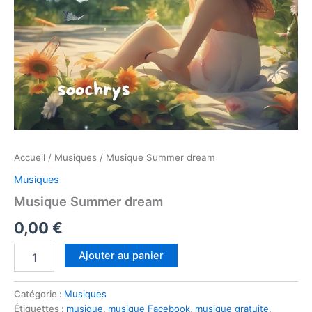
Accueil
/
Musiques
/ Musique Summer dream
Musiques
Musique Summer dream
0,00
€
quantité
Alternative:
Ajouter au panier
de
Musique
Summer
Catégorie :
Musiques
dream
Étiquettes :
musique
,
musique Facebook
,
musique gratuite
,