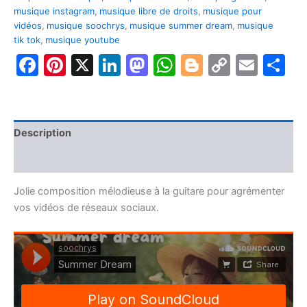
musique instagram
,
musique libre de droits
,
musique pour
vidéos
,
musique soochrys
,
musique summer dream
,
musique
tik tok
,
musique youtube
Facebook
Pinterest
X
LinkedIn
Mastodon
WhatsApp
Blogger
Copy
Emai
P
Link
Description
Avis (0)
Jolie composition mélodieuse à la guitare pour agrémenter
vos vidéos de réseaux sociaux.