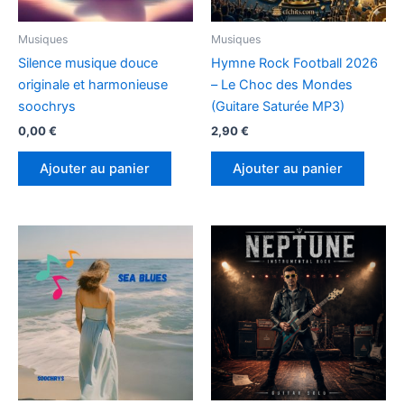
Musiques
Musiques
Silence musique douce
Hymne Rock Football 2026
originale et harmonieuse
– Le Choc des Mondes
soochrys
(Guitare Saturée MP3)
0,00
€
2,90
€
Ajouter au panier
Ajouter au panier