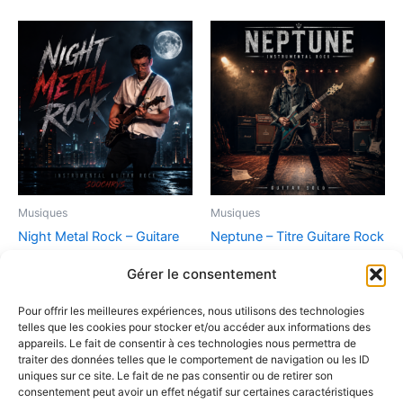
Musiques
Musiques
Night Metal Rock – Guitare
Neptune – Titre Guitare Rock
Rock Instrumentale
Instrumental (Version
Gérer le consentement
Numérique)
2,90
€
2,90
€
Pour offrir les meilleures expériences, nous utilisons des technologies
Ajouter au panier
telles que les cookies pour stocker et/ou accéder aux informations des
Ajouter au panier
appareils. Le fait de consentir à ces technologies nous permettra de
traiter des données telles que le comportement de navigation ou les ID
uniques sur ce site. Le fait de ne pas consentir ou de retirer son
consentement peut avoir un effet négatif sur certaines caractéristiques