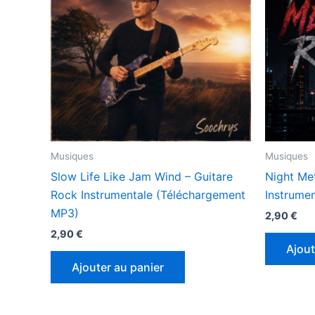
Musiques
Musiques
Slow Life Like Jam Wind – Guitare
Night Me
Rock Instrumentale (Téléchargement
Instrumen
MP3)
2,90
€
2,90
€
Ajout
Ajouter au panier