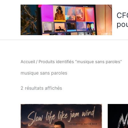
Aller
au
CF
contenu
po
Accueil
/ Produits identifiés “musique sans paroles”
musique sans paroles
2 résultats affichés