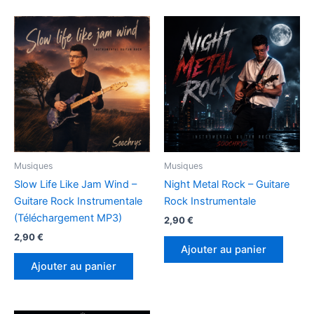
Musiques
Musiques
Slow Life Like Jam Wind –
Night Metal Rock – Guitare
Guitare Rock Instrumentale
Rock Instrumentale
(Téléchargement MP3)
2,90
€
2,90
€
Ajouter au panier
Ajouter au panier