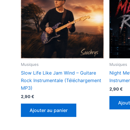
Musiques
Musiques
Slow Life Like Jam Wind – Guitare
Night Me
Rock Instrumentale (Téléchargement
Instrumen
MP3)
2,90
€
2,90
€
Ajout
Ajouter au panier