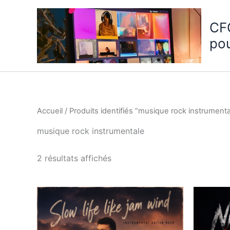
Aller
au
CF
contenu
po
Accueil
/ Produits identifiés “musique rock instrumenta
musique rock instrumentale
2 résultats affichés