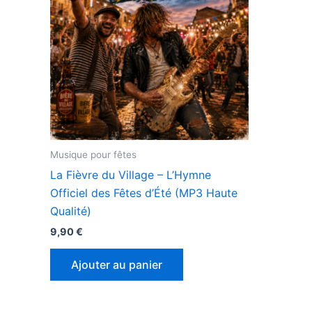
Musique pour fêtes
La Fièvre du Village – L’Hymne
Officiel des Fêtes d’Été (MP3 Haute
Qualité)
9,90
€
Ajouter au panier