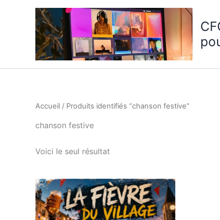
Aller
au
CF
contenu
po
Accueil
/ Produits identifiés “chanson festive”
chanson festive
Voici le seul résultat