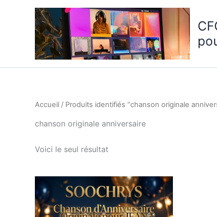
Aller
au
CF
contenu
po
Accueil
/ Produits identifiés “chanson originale anniver
chanson originale anniversaire
Voici le seul résultat