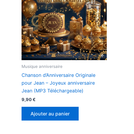
Musique anniversaire
Chanson d’Anniversaire Originale
pour Jean – Joyeux anniversaire
Jean (MP3 Téléchargeable)
9,90
€
Ajouter au panier