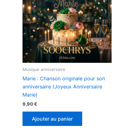
Musique anniversaire
Marie : Chanson originale pour son
anniversaire (Joyeux Anniversaire
Marie)
9,90
€
Ajouter au panier