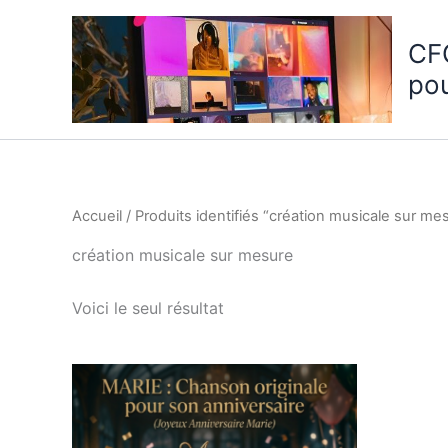
Aller
au
CF
contenu
po
Accueil
/ Produits identifiés “création musicale sur me
création musicale sur mesure
Voici le seul résultat