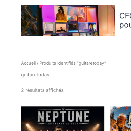
Aller
au
CF
contenu
po
Accueil
/ Produits identifiés “guitaretoday”
guitaretoday
2 résultats affichés