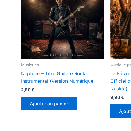
Musiques
Musique po
Neptune – Titre Guitare Rock
La Fièvre
Instrumental (Version Numérique)
Officiel 
Qualité)
2,90
€
9,90
€
Ajouter au panier
Ajout