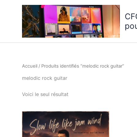
Aller
au
CF
contenu
po
Accueil
/ Produits identifiés “melodic rock guitar”
melodic rock guitar
Voici le seul résultat