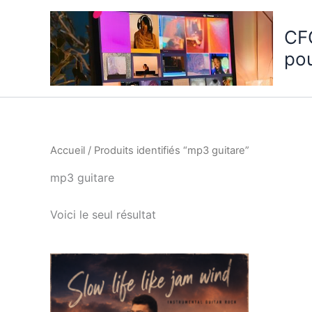
Aller
au
CF
contenu
po
Accueil
/ Produits identifiés “mp3 guitare”
mp3 guitare
Voici le seul résultat