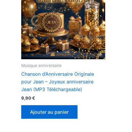
Musique anniversaire
Chanson d’Anniversaire Originale
pour Jean – Joyeux anniversaire
Jean (MP3 Téléchargeable)
9,90
€
Ajouter au panier