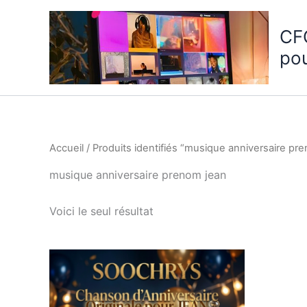
Aller
au
CF
contenu
po
Accueil
/ Produits identifiés “musique anniversaire pr
musique anniversaire prenom jean
Voici le seul résultat