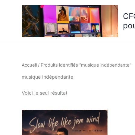
Aller
au
CF
contenu
po
Accueil
/ Produits identifiés “musique indépendante”
musique indépendante
Voici le seul résultat