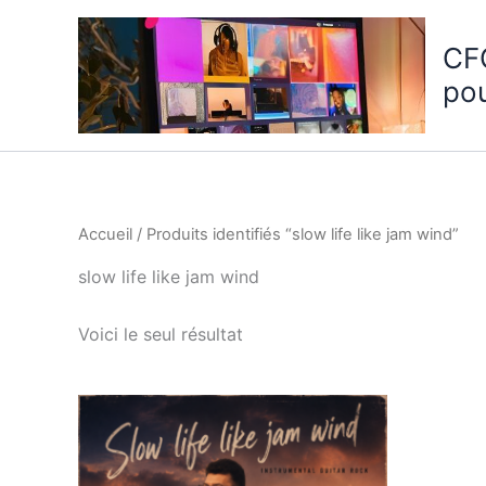
Aller
au
CF
contenu
po
Accueil
/ Produits identifiés “slow life like jam wind”
slow life like jam wind
Voici le seul résultat