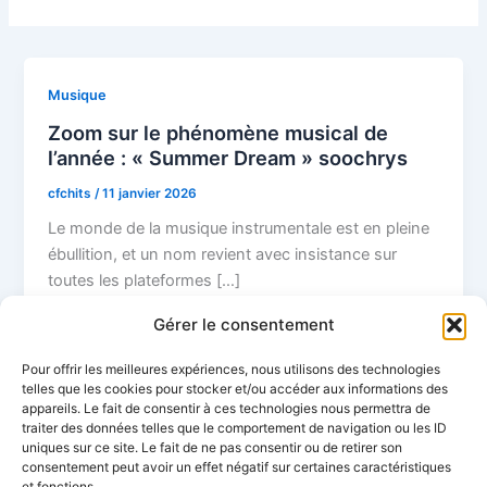
Musique
Zoom sur le phénomène musical de
l’année : « Summer Dream » soochrys
cfchits
/
11 janvier 2026
Le monde de la musique instrumentale est en pleine
ébullition, et un nom revient avec insistance sur
toutes les plateformes […]
Gérer le consentement
F
Pi
X
Li
M
W
Bl
C
a
nt
n
a
h
o
o
E
P
Pour offrir les meilleures expériences, nous utilisons des technologies
telles que les cookies pour stocker et/ou accéder aux informations des
c
er
k
st
at
g
p
m
ar
appareils. Le fait de consentir à ces technologies nous permettra de
traiter des données telles que le comportement de navigation ou les ID
e
e
e
o
s
g
y
ai
ta
uniques sur ce site. Le fait de ne pas consentir ou de retirer son
b
st
dI
d
A
er
Li
consentement peut avoir un effet négatif sur certaines caractéristiques
l
g
et fonctions.