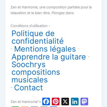
Zen et Harmonie, une composition parfaite pour la
relaxation et le bien-être. Plongez dans
Conditions d'utilisation -
Politique de
confidentialité
Mentions légales
-
-
Apprendre la guitare
-
Soochrys
compositions
musicales
Contact
-
F
Pi
X
Li
M
Zen et Harmonie">