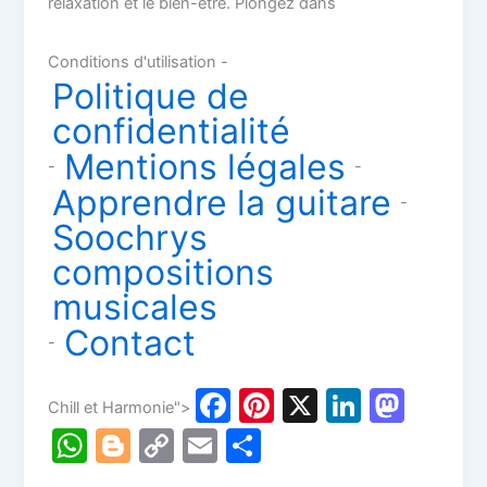
relaxation et le bien-être. Plongez dans
Conditions d'utilisation -
Politique de
confidentialité
Mentions légales
-
-
Apprendre la guitare
-
Soochrys
compositions
musicales
Contact
-
F
Pi
X
Li
M
Chill et Harmonie">
a
nt
n
a
W
Bl
C
E
P
c
er
k
st
h
o
o
m
ar