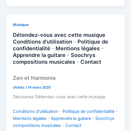
e
e
e
o
at
g
p
ai
ta
b
st
dI
d
s
g
y
l
g
o
n
o
A
er
Li
er
Musique
o
n
p
n
Détendez-vous avec cette musique
k
Conditions d'utilisation
-
Politique de
p
k
confidentialité
-
Mentions légales
-
Apprendre la guitare
-
Soochrys
compositions musicales
-
Contact
Zen et Harmonie
cfchits
/
14 mars 2025
Découvrez Détendez-vous avec cette musique
Conditions d'utilisation
-
Politique de confidentialité
-
Mentions légales
-
Apprendre la guitare
-
Soochrys
compositions musicales
-
Contact