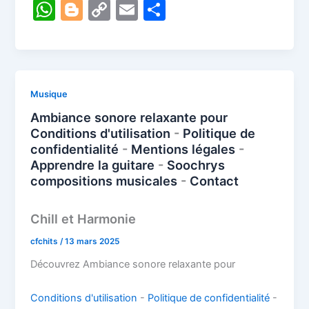
a
nt
n
a
W
Bl
C
E
P
c
er
k
st
h
o
o
m
ar
e
e
e
o
at
g
p
ai
ta
b
st
dI
d
s
g
y
l
g
o
n
o
A
er
Li
er
Musique
o
n
p
n
Ambiance sonore relaxante pour
k
Conditions d'utilisation
-
Politique de
p
k
confidentialité
-
Mentions légales
-
Apprendre la guitare
-
Soochrys
compositions musicales
-
Contact
Chill et Harmonie
cfchits
/
13 mars 2025
Découvrez Ambiance sonore relaxante pour
Conditions d'utilisation
-
Politique de confidentialité
-