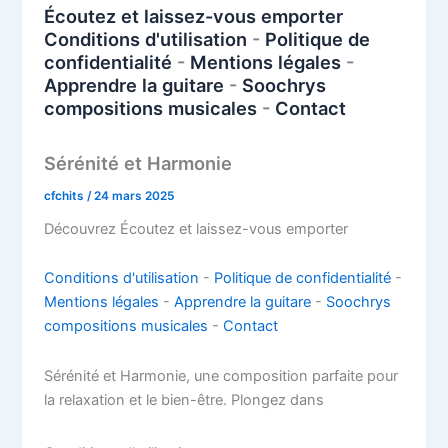
o
n
p
n
Écoutez et laissez-vous emporter
k
Conditions d'utilisation
-
Politique de
p
k
confidentialité
-
Mentions légales
-
Apprendre la guitare
-
Soochrys
compositions musicales
-
Contact
Sérénité et Harmonie
cfchits
/
24 mars 2025
Découvrez Écoutez et laissez-vous emporter
Conditions d'utilisation
-
Politique de confidentialité
-
Mentions légales
-
Apprendre la guitare
-
Soochrys
compositions musicales
-
Contact
Sérénité et Harmonie, une composition parfaite pour
la relaxation et le bien-être. Plongez dans