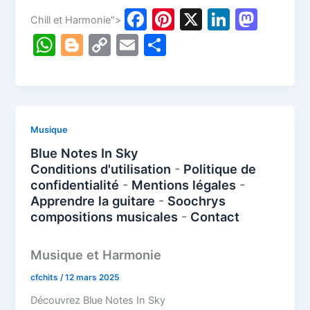
F
Pi
X
Li
M
Chill et Harmonie">
a
nt
n
a
W
Bl
C
E
P
c
er
k
st
h
o
o
m
ar
e
e
e
o
at
g
p
ai
ta
b
st
dI
d
s
g
y
l
g
o
n
o
A
er
Li
er
Musique
o
n
p
n
Blue Notes In Sky
k
Conditions d'utilisation
-
Politique de
p
k
confidentialité
-
Mentions légales
-
Apprendre la guitare
-
Soochrys
compositions musicales
-
Contact
Musique et Harmonie
cfchits
/
12 mars 2025
Découvrez Blue Notes In Sky