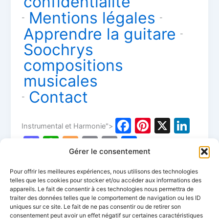
confidentialité
Mentions légales
-
-
Apprendre la guitare
-
Soochrys
compositions
musicales
Contact
-
F
Pi
X
Li
Instrumental et Harmonie">
a
nt
n
M
W
Bl
C
E
P
Gérer le consentement
c
er
k
a
h
o
o
m
ar
e
e
e
st
at
g
p
ai
ta
Pour offrir les meilleures expériences, nous utilisons des technologies
telles que les cookies pour stocker et/ou accéder aux informations des
b
st
dI
o
s
g
y
l
g
appareils. Le fait de consentir à ces technologies nous permettra de
o
n
traiter des données telles que le comportement de navigation ou les ID
d
A
er
Li
er
uniques sur ce site. Le fait de ne pas consentir ou de retirer son
1
2
Suivant
→
consentement peut avoir un effet négatif sur certaines caractéristiques