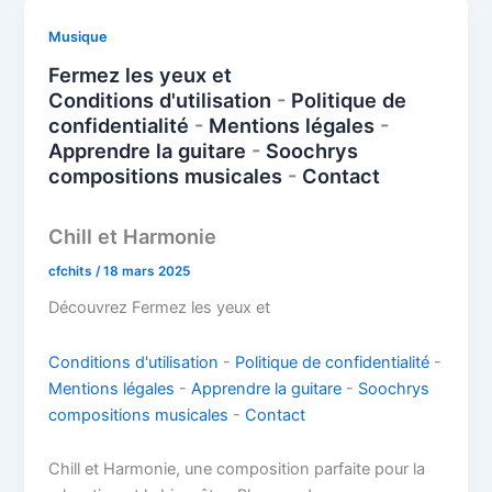
b
st
dI
d
s
g
y
l
g
o
n
o
A
er
Li
er
Musique
o
n
p
n
Fermez les yeux et
k
Conditions d'utilisation
-
Politique de
p
k
confidentialité
-
Mentions légales
-
Apprendre la guitare
-
Soochrys
compositions musicales
-
Contact
Chill et Harmonie
cfchits
/
18 mars 2025
Découvrez Fermez les yeux et
Conditions d'utilisation
-
Politique de confidentialité
-
Mentions légales
-
Apprendre la guitare
-
Soochrys
compositions musicales
-
Contact
Chill et Harmonie, une composition parfaite pour la