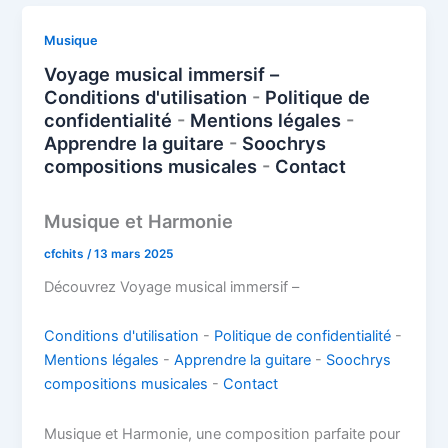
b
st
dI
o
s
g
y
l
g
o
n
d
A
er
Li
er
Musique
o
o
p
n
Voyage musical immersif –
k
Conditions d'utilisation
-
Politique de
n
p
k
confidentialité
-
Mentions légales
-
Apprendre la guitare
-
Soochrys
compositions musicales
-
Contact
Musique et Harmonie
cfchits
/
13 mars 2025
Découvrez Voyage musical immersif –
Conditions d'utilisation
-
Politique de confidentialité
-
Mentions légales
-
Apprendre la guitare
-
Soochrys
compositions musicales
-
Contact
Musique et Harmonie, une composition parfaite pour