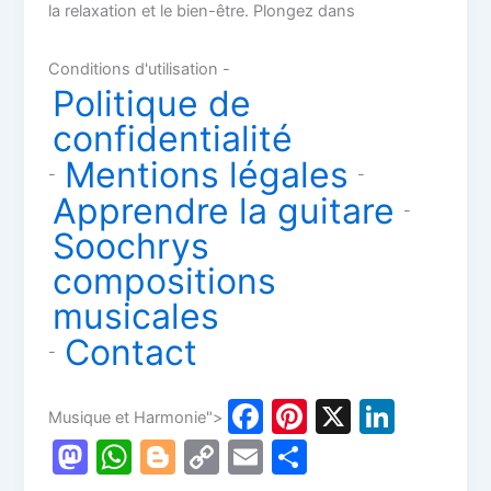
la relaxation et le bien-être. Plongez dans
Conditions d'utilisation -
Politique de
confidentialité
Mentions légales
-
-
Apprendre la guitare
-
Soochrys
compositions
musicales
Contact
-
F
Pi
X
Li
Musique et Harmonie">
a
nt
n
M
W
Bl
C
E
P
c
er
k