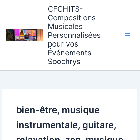
Aller
CFCHITS-
au
Compositions
contenu
Musicales
Personnalisées
pour vos
Événements
Soochrys
bien-être, musique
instrumentale, guitare,
relaxation, zen, musique