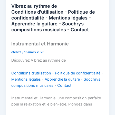
o
n
p
n
Vibrez au rythme de
k
Conditions d'utilisation
-
Politique de
p
k
confidentialité
-
Mentions légales
-
Apprendre la guitare
-
Soochrys
compositions musicales
-
Contact
Instrumental et Harmonie
cfchits
/
15 mars 2025
Découvrez Vibrez au rythme de
Conditions d'utilisation
-
Politique de confidentialité
-
Mentions légales
-
Apprendre la guitare
-
Soochrys
compositions musicales
-
Contact
Instrumental et Harmonie, une composition parfaite
pour la relaxation et le bien-être. Plongez dans