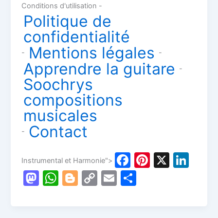
Conditions d'utilisation -
Politique de
confidentialité
Mentions légales
-
-
Apprendre la guitare
-
Soochrys
compositions
musicales
Contact
-
F
Pi
X
Li
Instrumental et Harmonie">
a
nt
n
M
W
Bl
C
E
P
c
er
k
a
h
o
o
m
ar
e
e
e
st
at
g
p
ai
ta