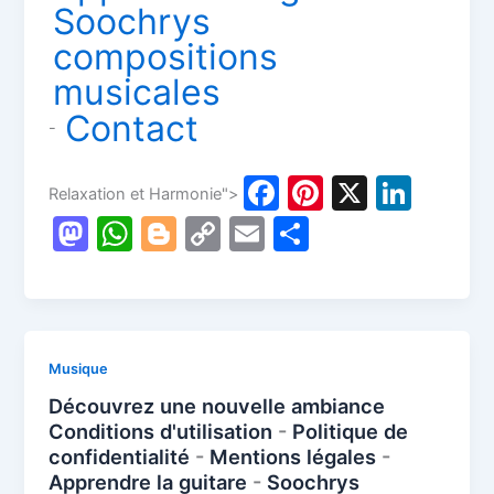
Soochrys
compositions
musicales
Contact
-
F
Pi
X
Li
Relaxation et Harmonie">
a
nt
n
M
W
Bl
C
E
P
c
er
k
a
h
o
o
m
ar
e
e
e
st
at
g
p
ai
ta
b
st
dI
o
s
g
y
l
g
o
n
d
A
er
Li
er
Musique
o
o
p
n
Découvrez une nouvelle ambiance
k
Conditions d'utilisation
-
Politique de
n
p
k
confidentialité
-
Mentions légales
-
Apprendre la guitare
-
Soochrys