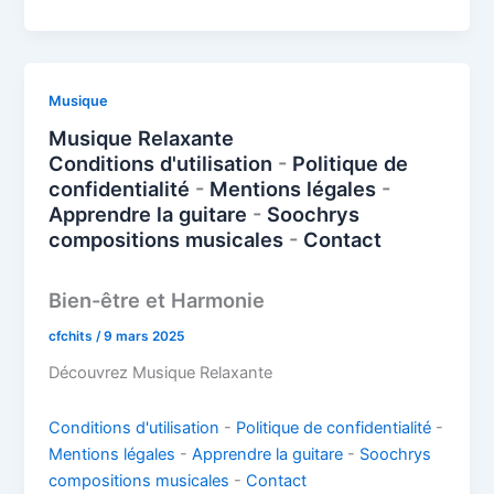
a
h
o
o
m
ar
e
e
e
st
at
g
p
ai
ta
b
st
dI
o
s
g
y
l
g
o
n
d
A
er
Li
er
Musique
o
o
p
n
Musique Relaxante
k
Conditions d'utilisation
-
Politique de
n
p
k
confidentialité
-
Mentions légales
-
Apprendre la guitare
-
Soochrys
compositions musicales
-
Contact
Bien-être et Harmonie
cfchits
/
9 mars 2025
Découvrez Musique Relaxante
Conditions d'utilisation
-
Politique de confidentialité
-
Mentions légales
-
Apprendre la guitare
-
Soochrys
compositions musicales
-
Contact