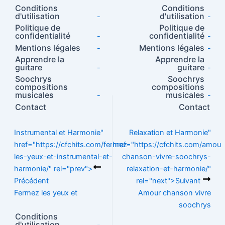
e
e
e
o
s
g
p
ai
ta
Conditions
Conditions
b
st
dI
d
A
g
y
l
g
d'utilisation
d'utilisation
-
-
o
n
o
p
Politique de
Politique de
er
Li
er
confidentialité
confidentialité
-
-
o
n
p
n
Mentions légales
Mentions légales
-
-
Apprendre la
Apprendre la
k
k
guitare
guitare
-
-
Soochrys
Soochrys
compositions
compositions
musicales
musicales
-
-
Contact
Contact
Instrumental et Harmonie"
Relaxation et Harmonie"
href="https://cfchits.com/fermez-
href="https://cfchits.com/amour
les-yeux-et-instrumental-et-
chanson-vivre-soochrys-
harmonie/" rel="prev">
relaxation-et-harmonie/"
Précédent
rel="next">
Suivant
Fermez les yeux et
Amour chanson vivre
soochrys
Conditions
d'utilisation