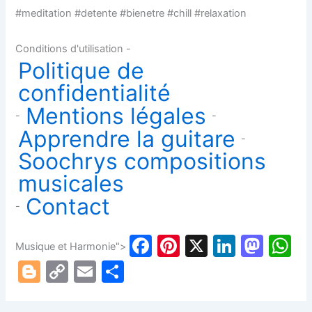
#meditation #detente #bienetre #chill #relaxation
Conditions d'utilisation -
Politique de
confidentialité
Mentions légales
-
-
Apprendre la guitare
-
Soochrys compositions
musicales
Contact
-
F
Pi
X
Li
M
Musique et Harmonie">
a
nt
n
a
h
Bl
C
E
P
c
er
k
st
a
o
o
m
ar