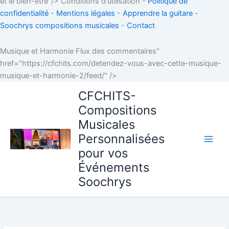
et le bien-être"/>
Conditions d'utilisation -
Politique de
confidentialité
-
Mentions légales
-
Apprendre la guitare
-
Soochrys compositions musicales
-
Contact
Musique et Harmonie Flux des commentaires"
href="https://cfchits.com/detendez-vous-avec-cette-musique-
Aller
musique-et-harmonie-2/feed/" />
au
CFCHITS-
contenu
Compositions
Musicales
Personnalisées
pour vos
Événements
Soochrys