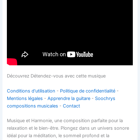
Découvrez Détendez-vous avec cette musique
Conditions d'utilisation
-
Politique de confidentialité
-
Mentions légales
-
Apprendre la guitare
-
Soochrys
compositions musicales
-
Contact
Musique et Harmonie, une composition parfaite pour la
relaxation et le bien-être. Plongez dans un univers sonore
idéal pour la méditation, le sommeil profond et la