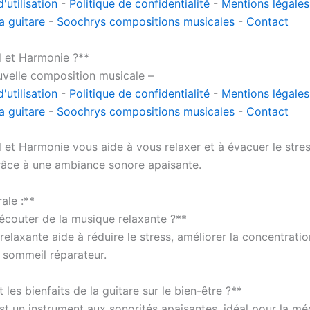
'utilisation
-
Politique de confidentialité
-
Mentions légales
a guitare
-
Soochrys compositions musicales
-
Contact
l et Harmonie ?**
velle composition musicale –
'utilisation
-
Politique de confidentialité
-
Mentions légales
a guitare
-
Soochrys compositions musicales
-
Contact
l et Harmonie vous aide à vous relaxer et à évacuer le stre
râce à une ambiance sonore apaisante.
ale :**
écouter de la musique relaxante ?**
elaxante aide à réduire le stress, améliorer la concentratio
n sommeil réparateur.
 les bienfaits de la guitare sur le bien-être ?**
st un instrument aux sonorités apaisantes, idéal pour la mé