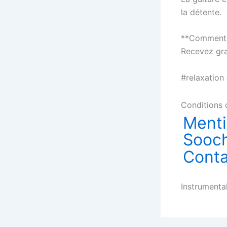
la détente.
**Comment a
Recevez gra
#relaxation
Conditions d
Menti
Sooch
Conta
Instrumenta