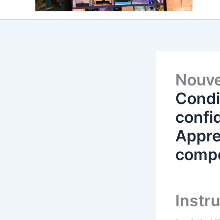
Nouve
Condit
confid
Appre
compo
Instr