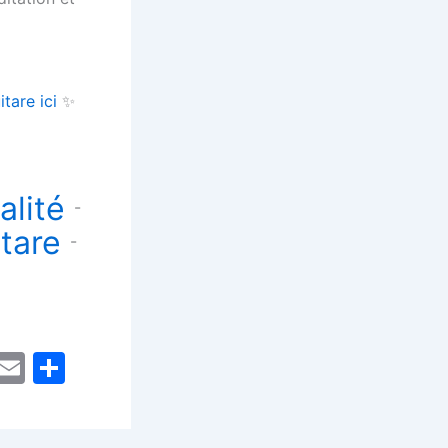
itare ici
✨
alité
-
tare
-
C
E
P
o
m
ar
p
ai
ta