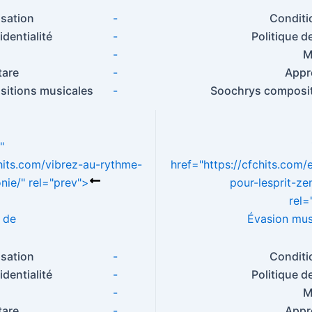
e
e
e
o
s
g
isation
-
Conditio
b
st
dI
d
A
er
L
identialité
-
Politique d
o
n
o
p
s
-
M
o
n
p
tare
-
Appre
itions musicales
-
Soochrys composit
k
"
chits.com/vibrez-au-rythme-
href="https://cfchits.com/
nie/" rel="prev">
pour-lesprit-ze
rel=
 de
Évasion musi
isation
-
Conditio
identialité
-
Politique d
s
-
M
tare
-
Appre