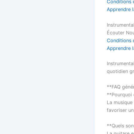
Conditions d
Apprendre l
Instrumenta
Écouter Nou
Conditions d
Apprendre l
Instrumenta
quotidien g
**FAQ génér
**Pourquoi 
La musique r
favoriser u
**Quels sont
La guitare e