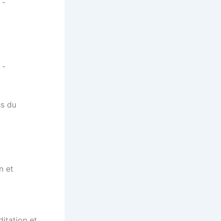
-
-
ss du
n et
ditation et