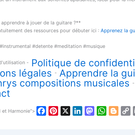
pprendre à jouer de la guitare ?**
tuitement des ressources pour débuter ici :
Apprenez la gu
 #instrumental #detente #meditation #musique
Politique de confidenti
'utilisation -
ons légales
Apprendre la gui
-
rys compositions musicales
-
ct
F
Pi
X
Li
M
W
Bl
l et Harmonie">
a
nt
n
a
h
o
c
er
k
st
at
g