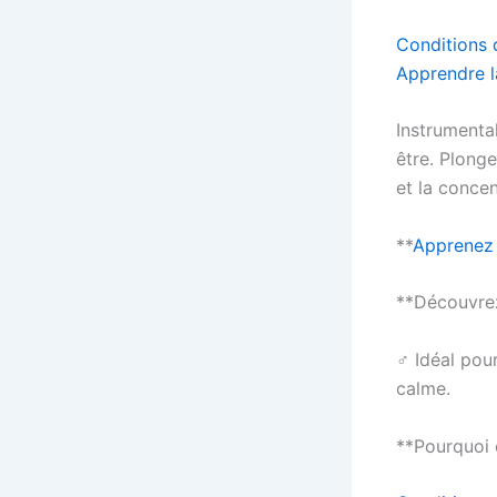
Conditions d
Apprendre l
Instrumental
être. Plong
et la concen
**
Apprenez 
**Découvrez
‍♂️ Idéal p
calme.
**Pourquoi 