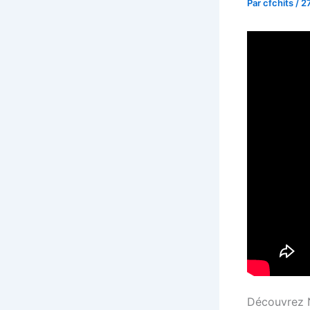
Par
cfchits
/
27
Découvrez N