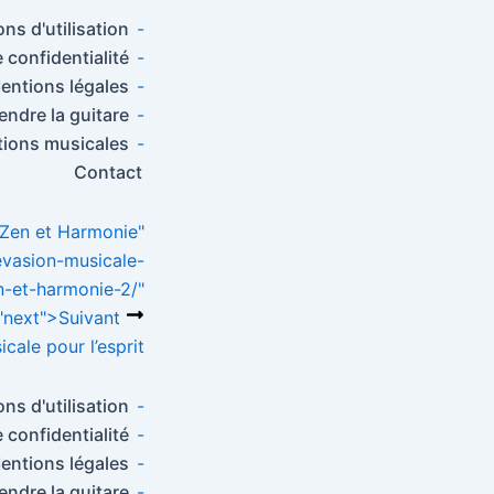
y
l
g
ns d'utilisation
-
i
er
e confidentialité
-
n
entions légales
-
k
ndre la guitare
-
ions musicales
-
Contact
Zen et Harmonie"
evasion-musicale-
n-et-harmonie-2/"
"next">
Suivant
cale pour l’esprit
ns d'utilisation
-
e confidentialité
-
entions légales
-
ndre la guitare
-