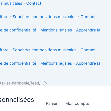
s musicales
-
Contact
itare
-
Soochrys compositions musicales
-
Contact
ue de confidentialité
-
Mentions légales
-
Apprendre la
itare
-
Soochrys compositions musicales
-
Contact
ue de confidentialité
-
Mentions légales
-
Apprendre la
Aller
tal-et-harmonie/feed/" />
au
contenu
sonnalisées
Panier
Mon compte