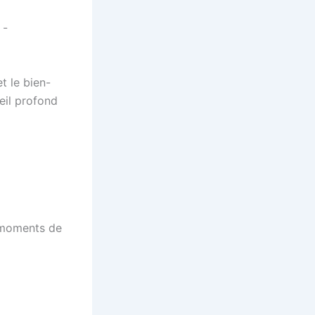
-
t le bien-
eil profond
u moments de