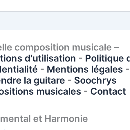
lle composition musicale –
ions d'utilisation
-
Politique 
entialité
-
Mentions légales
-
ndre la guitare
-
Soochrys
sitions musicales
-
Contact
umental et Harmonie