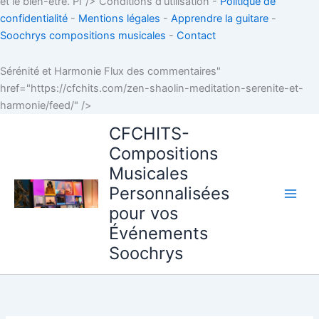
et le bien-être. Pl"/>
Conditions d'utilisation -
Politique de
confidentialité
-
Mentions légales
-
Apprendre la guitare
-
Soochrys compositions musicales
-
Contact
Sérénité et Harmonie Flux des commentaires"
href="https://cfchits.com/zen-shaolin-meditation-serenite-et-
Aller
harmonie/feed/" />
au
CFCHITS-
contenu
Compositions
Musicales
Personnalisées
pour vos
Événements
Soochrys