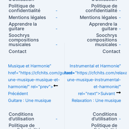
g
y
l
g
o
n
o
p
Politique de
Politique de
er
Li
er
confidentialité
confidentialité
-
-
o
n
p
n
Mentions légales
Mentions légales
-
-
Apprendre la
Apprendre la
k
k
guitare
guitare
-
-
Soochrys
Soochrys
compositions
compositions
musicales
musicales
-
-
Contact
Contact
Musique et Harmonie"
Instrumental et Harmonie"
href="https://cfchits.com/guitare-
href="https://cfchits.com/relaxat
une-musique-musique-et-
une-musique-instrumental-
harmonie/" rel="prev">
et-harmonie/"
Précédent
rel="next">
Suivant
Guitare : Une musique
Relaxation : Une musique
Conditions
Conditions
d'utilisation
d'utilisation
-
-
Politique de
Politique de