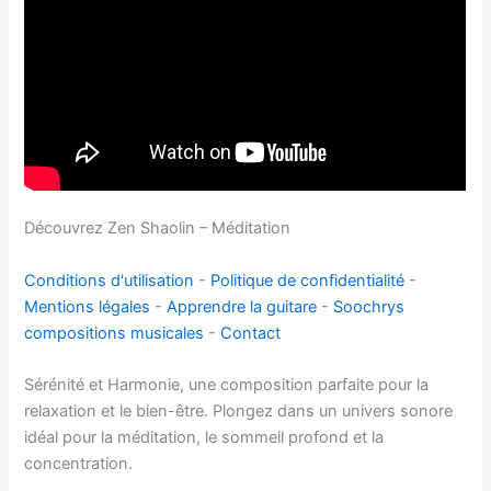
Découvrez Zen Shaolin – Méditation
Conditions d'utilisation
-
Politique de confidentialité
-
Mentions légales
-
Apprendre la guitare
-
Soochrys
compositions musicales
-
Contact
Sérénité et Harmonie, une composition parfaite pour la
relaxation et le bien-être. Plongez dans un univers sonore
idéal pour la méditation, le sommeil profond et la
concentration.