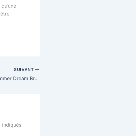
 qu’une
-être
SUIVANT
Chill & Focus : Summer Dream Brise Estivale Lo Fi Lo-Fi (15 Oct 2025)
 indiqués