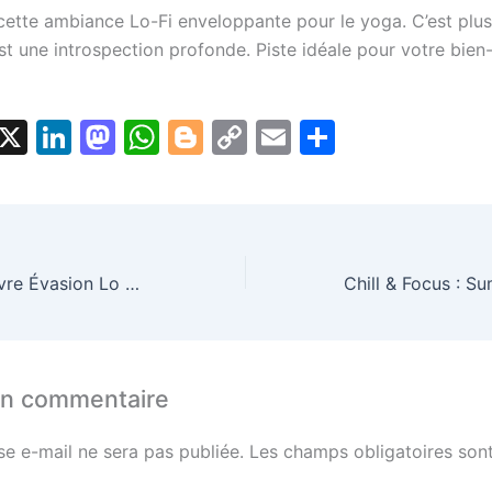
ette ambiance Lo-Fi enveloppante pour le yoga. C’est plus
st une introspection profonde. Piste idéale pour votre bien
i
X
Li
M
W
Bl
C
E
P
nt
n
a
h
o
o
m
ar
er
k
st
at
g
p
ai
ta
e
e
o
s
g
y
l
g
t
dI
d
A
er
Li
er
Chill & Focus : Vivre Évasion Lo Fi Mélancolique Lo-Fi (14 Oct 2025)
n
o
p
n
n
p
k
un commentaire
se e-mail ne sera pas publiée.
Les champs obligatoires sont