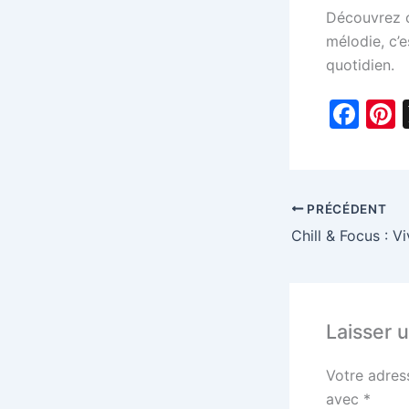
Découvrez c
mélodie, c’e
quotidien.
F
P
a
c
e
PRÉCÉDENT
b
s
o
o
k
Laisser 
Votre adres
avec
*