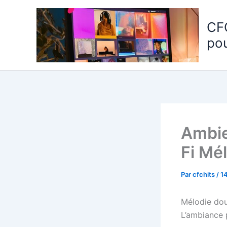
Aller
au
CF
contenu
po
Ambien
Fi Mé
Par
cfchits
/
1
Mélodie dou
L’ambiance p