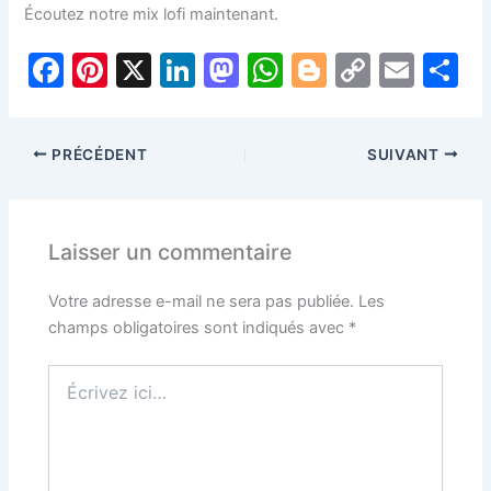
Écoutez notre mix lofi maintenant.
F
Pi
X
Li
M
W
Bl
C
E
P
a
nt
n
a
h
o
o
m
a
c
er
k
st
at
g
p
ai
t
PRÉCÉDENT
SUIVANT
e
e
e
o
s
g
y
l
g
b
st
dI
d
A
er
Li
e
o
n
o
p
n
Laisser un commentaire
o
n
p
k
Votre adresse e-mail ne sera pas publiée.
Les
k
champs obligatoires sont indiqués avec
*
Écrivez
ici…